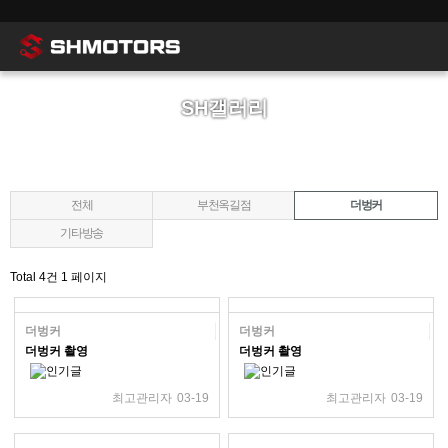
SH갤러리
전체
부천옥길점
더벙커
기타방송
Total 4건
1 페이지
더벙커
더벙커
더벙커 촬영
더벙커 촬영
최고관리자
03-19
최고관리자
03-19