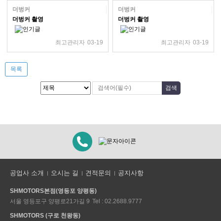
더벙커
더벙커
더벙커 촬영
더벙커 촬영
최고관리자
03-19
최고관리자
03-19
목록
공업사 소개
오시는 길
견적문의
공지사항
SHMOTORS본점(영등포 양평동)
서울 영등포구 양평로21가길 9
Tel : 02.2688.9777
SHMOTORS (구로 천왕동)